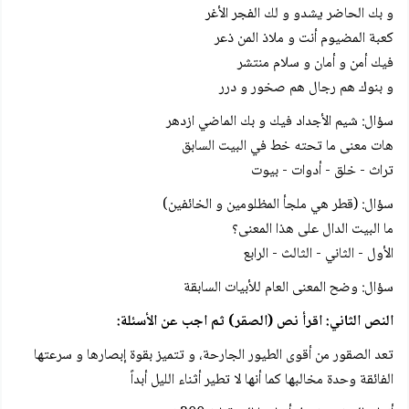
و بك الحاضر يشدو و لك الفجر الأغر
كعبة المضيوم أنت و ملاذ المن ذعر
فيك أمن و أمان و سلام منتشر
و بنوك هم رجال هم صخور و درر
سؤال: شيم الأجداد فيك و بك الماضي ازدهر
هات معنى ما تحته خط في البيت السابق
تراث - خلق - أدوات - بيوت
سؤال: (قطر هي ملجأ المظلومين و الخائفين)
ما البيت الدال على هذا المعنى؟
الأول - الثاني - الثالث - الرابع
سؤال: وضح المعنى العام للأبيات السابقة
النص الثاني: اقرأ نص (الصقر) ثم اجب عن الأسئلة:
تعد الصقور من أقوى الطيور الجارحة، و تتميز بقوة إبصارها و سرعتها
الفائقة وحدة مخالبها كما أنها لا تطير أثناء الليل أبداً