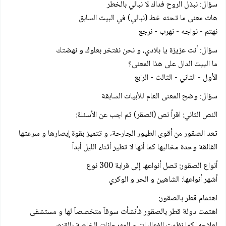
سؤال: نبذل الروح فداك لا نبالي بالخطر
هات معنى ما تحته خط (نبالي) في البيت السابق
نهتم - نواجه - نهرب - نرجع
سؤال: أنت عزيزة يا بلادي، و نحن نفتخر بعلوك و نهضتك
ما البيت الدال على هذا المعنى؟
الأول - الثاني - الثالث - الرابع
سؤال: وضح المعنى العام للأبيات السابقة
النص الثاني: اقرأ نص (الصقر) ثم اجب عن الأسئلة:
تعد الصقور من أقوى الطيور الجارحة، و تتميز بقوة إبصارها و سرعتها
الفائقة وحدة مخالبها كما أنها لا تطير أثناء الليل أبداً
أنواع الصقور: تصل أنواعها إلى قرابة 300 نوع
أشهر أنواعها: الشاهين و الحر و الوكري
اهتمام قطر بالصقور:
اهتمت دولة قطر بالصقور فأنشأت سوقاً متخصصاً لها و مستشفى
لعلاجها كما نظمت الفعاليات و المهرجانات الخاصة بالقنص